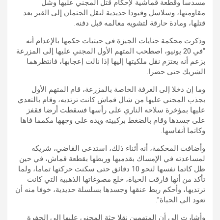
مسدسا وقطعة قماشية لإحكام قتل المجني عليها وشل
مقاومتها، وسلاسل وقيودا حديدية لنقل الجثمان إلى القبر بعد
قتلها، ومادة حارقة لتشويه معالمه قبل دفنه.
وذكرت محكمة جنايات الجيزة في حيثيات حكمها بالإعدام أنه
“في 20 يونيو، اصطحب المتهم الأول المجني عليها إلى المزرعة
بزعم أنه يعتزم نقل ملكيتها إليها إذا نالت إعجابها، فانتظرهما
الشريك حتى حضرا.
وما إن دخلا إلى الغرفة الخاصة بالمزرعة، قام المتهم الأول
بجذب المجني عليها من شال قماش كانت ترتديه، وقام بالتعدي
عليها بمؤخرة سلاحه الناري على رأسها فسقطت أرضا فقفز
على جسدها وقام بالضغط بركبيته ويده على وجهها مكمما فاها
وكاتما أنفاسها.
وأضافت المحكمة، أنه أثناء ذلك، استدعى القاضي، شريكه
لمساعدته في الإمساك بقدميها وربطها بقطعة قماش، في حين
ظل كاتما نفسها لنحو 10 دقائق حتى سكنت حركتها تماما، ولما
تأكد من أنها فارقت الحياة، خلع مصوغاتها الذهبية التي كانت
ترتديها، وأحكم ربط عنقها وجسدها بسلسلة حديدية، خوفا منه أن
تعود الي الحياة”.
وأشارت إلى أن المتهمين نقلا جثة المجني عليها إلى الحفرة