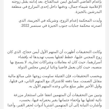
بإعدام القاضي السابق أيمن عبدالفتاح، بعد إدانته بقتل زوجته
الإعلامية شيماء جمال، ودفنها داخل إحدى المزارع في منطقة
البدرشين بالجيزة.
وأيدت المحكمة إعدام الزوج، وشريكه في الجريمة، الذي
أصدرته محكمة جنايات جنوب الجيزة في سبتمبر 2022.
وكانت التحقيقات أظهرت أن المتهم الأول أيمن حجاج، الذي كان
زوج المجني عليها، خطط لقتلها بسبب تهديدها له بإفشاء
أسرارهما، حيث كان له معاملات وشراكات تجارية، لا يسمح بها
منصبه، حيث كان يعمل قاضيا ونائبا لرئيس مجلس الدولة.
وبحسب التحقيقات، فإن القتيلة ساومت زوجها على مبالغ مالية
مقابل الصمت، مما دفعه للاشتراك مع المتهم الثاني، في قتلها،
وقَبِل الأخير نظير مبلغ مالي وعده المتهم الأول به.
وتبين من التحقيقات أن المتهمين اتفقا على استئجار مزرعة
نائية لقتلها بها وإخفاء جثمانها بقبر يحفرانه فيها، بحسب،
وأشارت النيابة إلى أن المتهمين اشتريا أدوات لحفر القبر، وأعدا