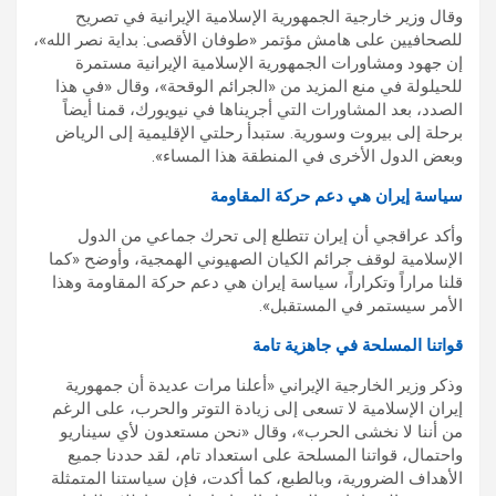
وقال وزير خارجية الجمهورية الإسلامية الإيرانية في تصريح
للصحافيين على هامش مؤتمر «طوفان الأقصى: بداية نصر الله»،
إن جهود ومشاورات الجمهورية الإسلامية الإيرانية مستمرة
للحيلولة في منع المزيد من «الجرائم الوقحة»، وقال «في هذا
الصدد، بعد المشاورات التي أجريناها في نيويورك، قمنا أيضاً
برحلة إلى بيروت وسورية. ستبدأ رحلتي الإقليمية إلى الرياض
وبعض الدول الأخرى في المنطقة هذا المساء».
سياسة إيران هي دعم حركة المقاومة
وأكد عراقجي أن إيران تتطلع إلى تحرك جماعي من الدول
الإسلامية لوقف جرائم الكيان الصهيوني الهمجية، وأوضح «كما
قلنا مراراً وتكراراً، سياسة إيران هي دعم حركة المقاومة وهذا
الأمر سيستمر في المستقبل».
قواتنا المسلحة في جاهزية تامة
وذكر وزير الخارجية الإيراني «أعلنا مرات عديدة أن جمهورية
إيران الإسلامية لا تسعى إلى زيادة التوتر والحرب، على الرغم
من أننا لا نخشى الحرب»، وقال «نحن مستعدون لأي سيناريو
واحتمال، قواتنا المسلحة على استعداد تام، لقد حددنا جميع
الأهداف الضرورية، وبالطبع، كما أكدت، فإن سياستنا المتمثلة